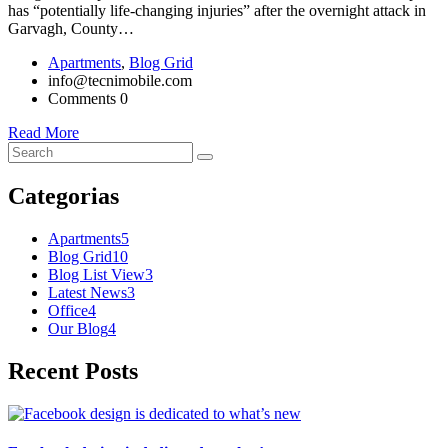
has “potentially life-changing injuries” after the overnight attack in
Garvagh, County…
Apartments
,
Blog Grid
info@tecnimobile.com
Comments 0
Read More
Categorias
Apartments
5
Blog Grid
10
Blog List View
3
Latest News
3
Office
4
Our Blog
4
Recent Posts