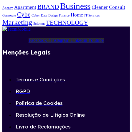
Business
BRAND
Apartment
Cleaner
Consult
Agency
Cybe
Home
Corporate
Cyber
Data
Design
Finance
IT-Services
Marketing
TECHNOLOGY
Solution
Facebook-f
Instagram
Linkedin
Youtube
Menções Legais
Termos e Condições
RGPD
Política de Cookies
Resolução de Litígios Online
Livro de Reclamações