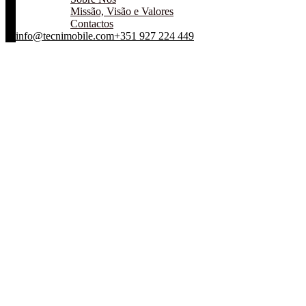
Missão, Visão e Valores
Contactos
info@tecnimobile.com
+351 927 224 449
Home
Centro de Assistência Técnica
Blog Standard
Tag: Home