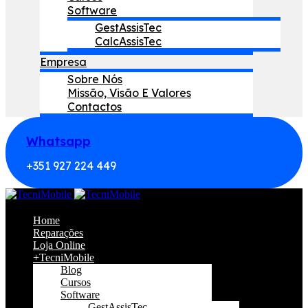
Software
GestAssisTec
CalcAssisTec
Empresa
Sobre Nós
Missão, Visão E Valores
Contactos
Whatsapp
+351 927 224 449
Home
Reparações
Loja Online
+TecniMobile
Blog
Cursos
Software
GestAssisTec