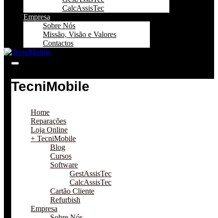
CalcAssisTec
Empresa
Sobre Nós
Missão, Visão e Valores
Contactos
TecniMobile
Home
Reparações
Loja Online
+ TecniMobile
Blog
Cursos
Software
GestAssisTec
CalcAssisTec
Cartão Cliente
Refurbish
Empresa
Sobre Nós