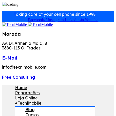
Taking care of your cell phone since 1998
Facebook-f
Instagram
Linkedin-in
Youtube
Morada
Av. Dr. Arménio Maia, 8
3680-115 O. Frades
E-Mail
info@tecnimobile.com
Free Consulting
Home
Reparações
Loja Online
+TecniMobile
Blog
Cursos